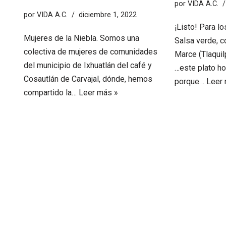
por
VIDA A.C.
por
VIDA A.C.
diciembre 1, 2022
¡Listo! Para l
Mujeres de la Niebla. Somos una
Salsa verde, c
colectiva de mujeres de comunidades
Marce (Tlaquilp
del municipio de Ixhuatlán del café y
…este plato h
Cosautlán de Carvajal, dónde, hemos
porque…
Leer 
compartido la…
Leer más »